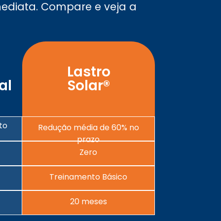
mediata. Compare e veja a
Lastro
al
Solar®
to
Redução média de 60% no
prazo
Zero
Treinamento Básico
20 meses