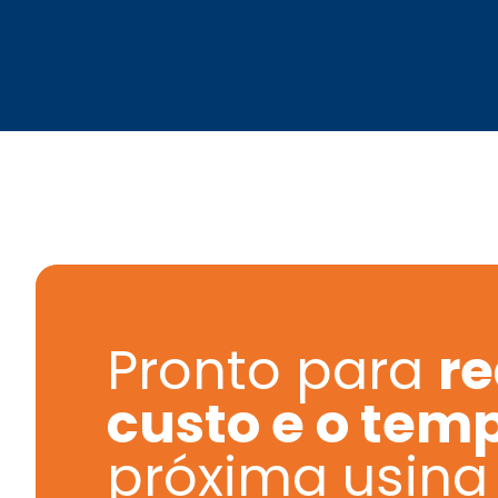
Pronto para
re
custo e o tem
próxima usina 