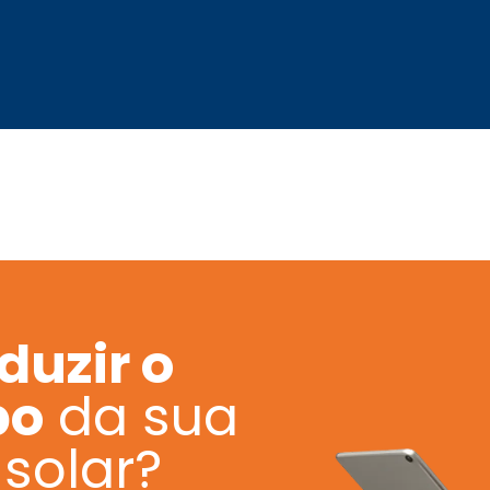
duzir o
po
da sua
solar?