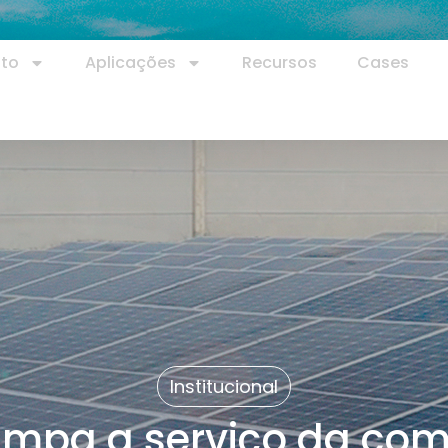
uto
Aplicações
Recursos
Cases
Institucional
limpa a serviço da co